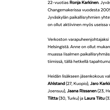
22-vuotias
Ronja Karkinen
. Jyv
Changemakerissa vuodesta 200
Jyväskylän paikallisryhmien yht
on ollut aktiivinen myös useissa
Verkoston varapuheenjohtajaksi v
Helsingistä. Anne on ollut muka
muassa Iisalmen paikallisryhmä
tiimissä, tällä hetkellä tapahtu
Heidän lisäkseen jäsenkokous val
Ahlstand
(27, Kuopio),
Jaro Kark
Joensuu),
Jaana Rissanen
(23, He
Tiitta
(30, Turku) ja
Laura Tiitu
(32