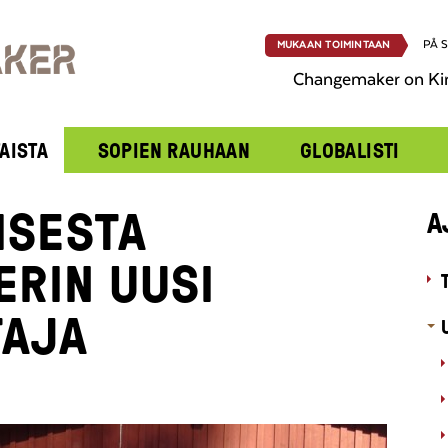
PÅ 
MUKAAN TOIMINTAAN
Changemaker on Ki
AISTA
SOPIEN RAUHAAN
GLOBALISTI
ISESTA
A
RIN UUSI
TAJA