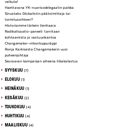
vaikuta!
Haettavana YK-nuorisodelegaatin paikka
Sinustako Globalistin päätoimittaja tai
toimitussihteeri?
Historiamme tärkein tienhaara
Radikalisaatio-paneeli: tarvitaan
kohtaamista ja vastuunkantoa
Changemaker-viikonloppuräppi
Ronja Karkisesta Changemakerin uusi
puheenjohtaja
Seuraavan kampanjan aiheena liikakalastus
SYYSKUU
(7)
ELOKUU
(1)
HEINÄKUU
(1)
KESÄKUU
(2)
TOUKOKUU
(4)
HUHTIKUU
(4)
MAALISKUU
(4)