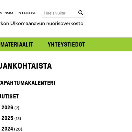
SVENSKA
IN ENGLISH
rkon Ulkomaanavun nuorisoverkosto
MATERIAALIT
YHTEYSTIEDOT
JANKOHTAISTA
TAPAHTUMAKALENTERI
UUTISET
2026
(7)
2025
(15)
2024
(20)