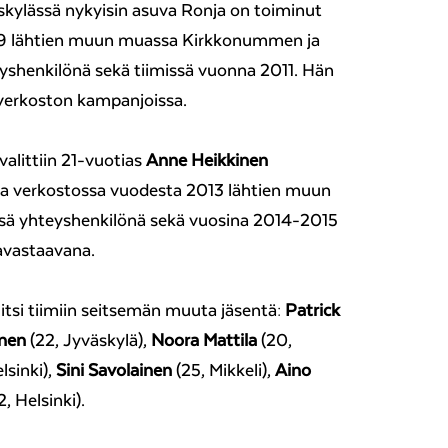
äskylässä nykyisin asuva Ronja on toiminut
9 lähtien muun muassa Kirkkonummen ja
eyshenkilönä sekä tiimissä vuonna 2011. Hän
 verkoston kampanjoissa.
alittiin 21-vuotias
Anne Heikkinen
na verkostossa vuodesta 2013 lähtien muun
ssä yhteyshenkilönä sekä vuosina 2014-2015
mavastaavana.
itsi tiimiin seitsemän muuta jäsentä:
Patrick
inen
(22, Jyväskylä),
Noora Mattila
(20,
lsinki),
Sini Savolainen
(25, Mikkeli),
Aino
, Helsinki).