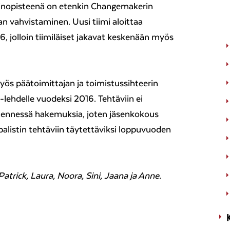
ainopisteenä on etenkin Changemakerin
n vahvistaminen. Uusi tiimi aloittaa
 jolloin tiimiläiset jakavat keskenään myös
myös päätoimittajan ja toimistussihteerin
-lehdelle vuodeksi 2016. Tehtäviin ei
mennessä hakemuksia, joten jäsenkokous
obalistin tehtäviin täytettäviksi loppuvuoden
Patrick, Laura, Noora, Sini, Jaana ja Anne.