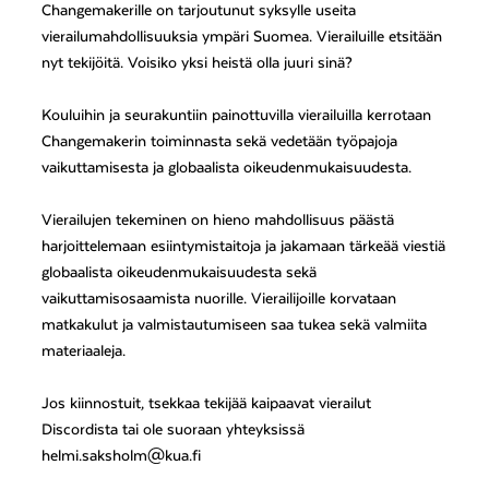
Changemakerille on tarjoutunut syksylle useita
vierailumahdollisuuksia ympäri Suomea. Vierailuille etsitään
nyt tekijöitä. Voisiko yksi heistä olla juuri sinä?
Kouluihin ja seurakuntiin painottuvilla vierailuilla kerrotaan
Changemakerin toiminnasta sekä vedetään työpajoja
vaikuttamisesta ja globaalista oikeudenmukaisuudesta.
Vierailujen tekeminen on hieno mahdollisuus päästä
harjoittelemaan esiintymistaitoja ja jakamaan tärkeää viestiä
globaalista oikeudenmukaisuudesta sekä
vaikuttamisosaamista nuorille. Vierailijoille korvataan
matkakulut ja valmistautumiseen saa tukea sekä valmiita
materiaaleja.
Jos kiinnostuit, tsekkaa tekijää kaipaavat vierailut
Discordista tai ole suoraan yhteyksissä
helmi.saksholm@kua.fi