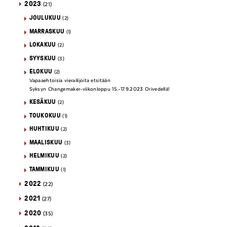
2023
(21)
JOULUKUU
(2)
MARRASKUU
(1)
LOKAKUU
(2)
SYYSKUU
(3)
ELOKUU
(2)
Vapaaehtoisia vierailijoita etsitään
Syksyn Changemaker-viikonloppu 15.-17.9.2023 Orivedellä!
KESÄKUU
(2)
TOUKOKUU
(1)
HUHTIKUU
(2)
MAALISKUU
(3)
HELMIKUU
(2)
TAMMIKUU
(1)
2022
(22)
2021
(27)
2020
(35)