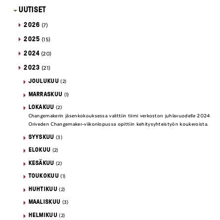
UUTISET
2026
(7)
2025
(15)
2024
(20)
2023
(21)
JOULUKUU
(2)
MARRASKUU
(1)
LOKAKUU
(2)
Changemakerin jäsenkokouksessa valittiin tiimi verkoston juhlavuodelle 2024
Oriveden Changemaker-viikonlopussa opittiin kehitysyhteistyön koukeroista.
SYYSKUU
(3)
ELOKUU
(2)
KESÄKUU
(2)
TOUKOKUU
(1)
HUHTIKUU
(2)
MAALISKUU
(3)
HELMIKUU
(2)