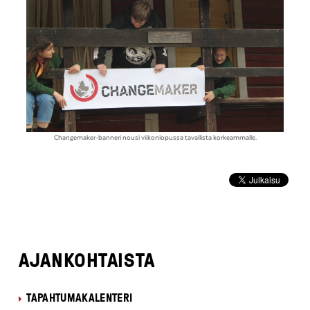
Changemaker-banneri nousi viikonlopussa tavallista korkeammalle.
AJANKOHTAISTA
TAPAHTUMAKALENTERI