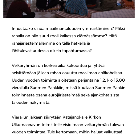
Innostaako sinua maailmantalouden ymmärtäminen? Miksi
rahalla on niin suuri rooli kaikessa elämässämme? Mitä
rahajärjestelmällemme on tällä hetkellä ja
lähitulevaisuudessa oikein tapahtumassa?
Velkaryhmän on korkea aika kokoontua ja ryhtyä
selvittämään jälleen rahan osuutta maailman epäkohdissa.
Uuden vuoden toiminta aloitetaan perjantaina 1.2. klo 13.00
vierailulla Suomen Pankkiin, missä kuullaan Suomen Pankin
toiminnasta osana eurojärjestelmää sekä ajankohtaisista
talouden näkymistä.
Vierailun jälkeen siirrytään Katajanokalle Kirkon
Ulkomaanavun toimistolle visioimaan velkaryhmän tulevan
vuoden toimintaa. Tule kertomaan, mihin haluat vaikuttaa!