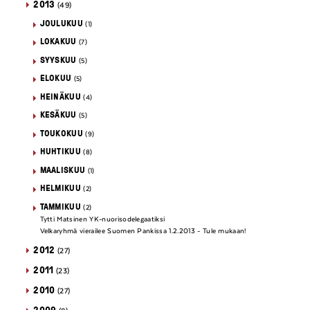
2013
(49)
JOULUKUU
(1)
LOKAKUU
(7)
SYYSKUU
(5)
ELOKUU
(5)
HEINÄKUU
(4)
KESÄKUU
(5)
TOUKOKUU
(9)
HUHTIKUU
(8)
MAALISKUU
(1)
HELMIKUU
(2)
TAMMIKUU
(2)
Tytti Matsinen YK-nuorisodelegaatiksi
Velkaryhmä vierailee Suomen Pankissa 1.2.2013 - Tule mukaan!
2012
(27)
2011
(23)
2010
(27)
2009