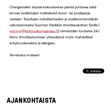
Changemaker tarjoaa kokouksessa pientä purtavaa sekä
korvaa osallistujien matkakulut bussi- tai junalippuja
vastaan. Tarjoilujen mitoittamiseksi ja osallistumismäärän
vahvistamiseksi Suomen Pankkiin ilmoittauduthan Sinille (
sini.tyvi@kirkonulkomaanapu.fi
) viimeistään torstaina 24.1.
Kerro ilmoittautumisen yhteydessä myös mahdolliset
erityisruokavaliosi ja allergiasi.
Tervetuloa mukaan!
AJANKOHTAISTA