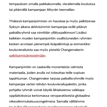
tempauksen omalla paikkakunnalla, vierailemalla kouluissa
tai pitämällä kampanjaan liittyvän teemaillan.
Yhdessä kampanjoiminen on hauskaa ja myös palkitsevaa:
Syksyn aikana aktiivisimmin kampanjaa esillä pitänyt
paikallisryhmä saa nimittäin yllätyspalkinnon! Lisäksi
kaikkien muiden kampanjointiin osallistuneiden ryhmien
kesken arvotaan pienempiä lisäpalkintoja ja esimerkiksi
kouluvierailuista saa myös pisteitä Changemakerin
palkitsemisjärjestelmään
.
Kampanjointiin on saatavilla monenlaista valmista
materiaalia, joiden avulla voi toteuttaa teille sopivan
tapahtuman. Changemaker tarjoaa paikallisryhmille myös
kampanjaa varten tehdyn kouluvierailupaketin, jonka
pohjalta ryhmät voivat käydä lähialueensa vaikkapa
oppilaitoksissa kertomassa veroparatiiseista globaalina
oikeudenmukaisuusongelmana. Samalla välitämme