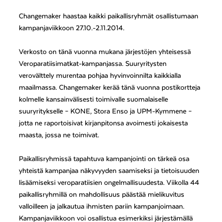
Changemaker haastaa kaikki paikallisryhmät osallistumaan
kampanjaviikkoon 27.10.-2.11.2014.
Verkosto on tänä vuonna mukana järjestöjen yhteisessä
Veroparatiisimatkat-kampanjassa. Suuryritysten
verovälttely murentaa pohjaa hyvinvoinnilta kaikkialla
maailmassa. Changemaker kerää tänä vuonna postikortteja
kolmelle kansainvälisesti toimivalle suomalaiselle
suuryritykselle – KONE, Stora Enso ja UPM-Kymmene –
jotta ne raportoisivat kirjanpitonsa avoimesti jokaisesta
maasta, jossa ne toimivat.
Paikallisryhmissä tapahtuva kampanjointi on tärkeä osa
yhteistä kampanjaa näkyvyyden saamiseksi ja tietoisuuden
lisäämiseksi veroparatiisien ongelmallisuudesta. Viikolla 44
paikallisryhmillä on mahdollisuus päästää mielikuvitus
valloilleen ja jalkautua ihmisten pariin kampanjoimaan.
Kampanjaviikkoon voi osallistua esimerkiksi järjestämällä