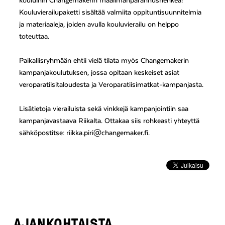
kouluihin Changemakerin maailmanparannushenkeä!
Kouluvierailupaketti sisältää valmiita oppituntisuunnitelmia
ja materiaaleja, joiden avulla kouluvierailu on helppo
toteuttaa.
Paikallisryhmään ehtii vielä tilata myös Changemakerin
kampanjakoulutuksen, jossa opitaan keskeiset asiat
veroparatiisitaloudesta ja Veroparatiisimatkat-kampanjasta.
Lisätietoja vierailuista sekä vinkkejä kampanjointiin saa
kampanjavastaava Riikalta. Ottakaa siis rohkeasti yhteyttä
sähköpostitse: riikka.piri@changemaker.fi.
AJANKOHTAISTA