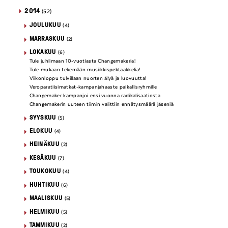
2014
(52)
JOULUKUU
(4)
MARRASKUU
(2)
LOKAKUU
(6)
Tule juhlimaan 10-vuotiasta Changemakeria!
Tule mukaan tekemään musiikkispektaakkelia!
Viikonloppu tulvillaan nuorten älyä ja luovuutta!
Veroparatiisimatkat-kampanjahaaste paikallisryhmille
Changemaker kampanjoi ensi vuonna radikalisaatiosta
Changemakerin uuteen tiimin valittiin ennätysmäärä jäseniä
SYYSKUU
(5)
ELOKUU
(4)
HEINÄKUU
(2)
KESÄKUU
(7)
TOUKOKUU
(4)
HUHTIKUU
(6)
MAALISKUU
(5)
HELMIKUU
(5)
TAMMIKUU
(2)