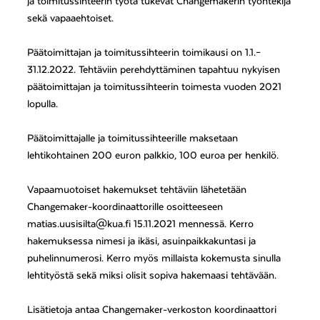
ja toimitussihteerin työtä tukevat Changemakerin työntekijä
sekä vapaaehtoiset.
Päätoimittajan ja toimitussihteerin toimikausi on 1.1.–
31.12.2022. Tehtäviin perehdyttäminen tapahtuu nykyisen
päätoimittajan ja toimitussihteerin toimesta vuoden 2021
lopulla.
Päätoimittajalle ja toimitussihteerille maksetaan
lehtikohtainen 200 euron palkkio, 100 euroa per henkilö.
Vapaamuotoiset hakemukset tehtäviin lähetetään
Changemaker-koordinaattorille osoitteeseen
matias.uusisilta@kua.fi 15.11.2021 mennessä. Kerro
hakemuksessa nimesi ja ikäsi, asuinpaikkakuntasi ja
puhelinnumerosi. Kerro myös millaista kokemusta sinulla
lehtityöstä sekä miksi olisit sopiva hakemaasi tehtävään.
Lisätietoja antaa Changemaker-verkoston koordinaattori