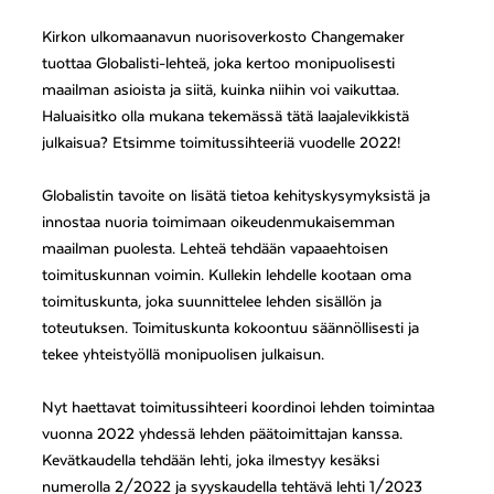
Kirkon ulkomaanavun nuorisoverkosto Changemaker
tuottaa Globalisti-lehteä, joka kertoo monipuolisesti
maailman asioista ja siitä, kuinka niihin voi vaikuttaa.
Haluaisitko olla mukana tekemässä tätä laajalevikkistä
julkaisua? Etsimme toimitussihteeriä vuodelle 2022!
Globalistin tavoite on lisätä tietoa kehityskysymyksistä ja
innostaa nuoria toimimaan oikeudenmukaisemman
maailman puolesta. Lehteä tehdään vapaaehtoisen
toimituskunnan voimin. Kullekin lehdelle kootaan oma
toimituskunta, joka suunnittelee lehden sisällön ja
toteutuksen. Toimituskunta kokoontuu säännöllisesti ja
tekee yhteistyöllä monipuolisen julkaisun.
Nyt haettavat toimitussihteeri koordinoi lehden toimintaa
vuonna 2022 yhdessä lehden päätoimittajan kanssa.
Kevätkaudella tehdään lehti, joka ilmestyy kesäksi
numerolla 2/2022 ja syyskaudella tehtävä lehti 1/2023