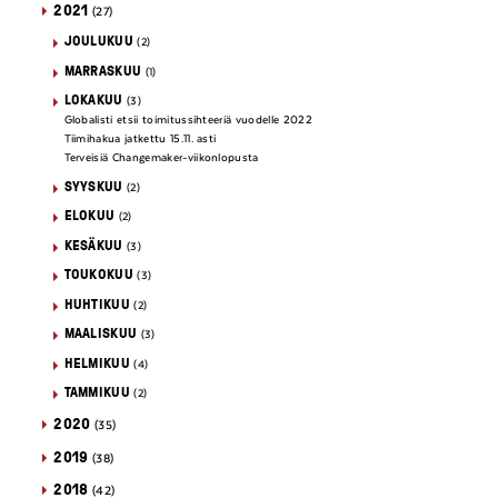
2021
(27)
JOULUKUU
(2)
MARRASKUU
(1)
LOKAKUU
(3)
Globalisti etsii toimitussihteeriä vuodelle 2022
Tiimihakua jatkettu 15.11. asti
Terveisiä Changemaker-viikonlopusta
SYYSKUU
(2)
ELOKUU
(2)
KESÄKUU
(3)
TOUKOKUU
(3)
HUHTIKUU
(2)
MAALISKUU
(3)
HELMIKUU
(4)
TAMMIKUU
(2)
2020
(35)
2019
(38)
2018
(42)