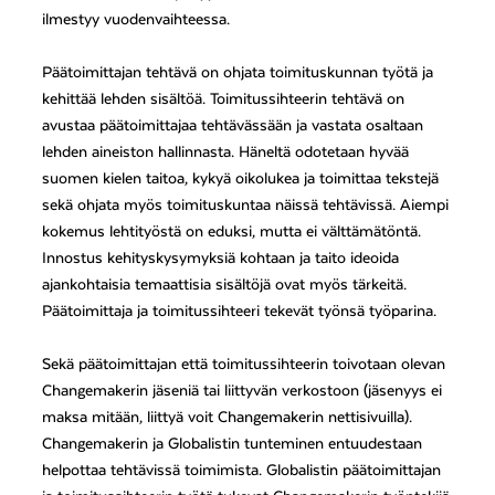
ilmestyy vuodenvaihteessa.
Päätoimittajan tehtävä on ohjata toimituskunnan työtä ja
kehittää lehden sisältöä. Toimitussihteerin tehtävä on
avustaa päätoimittajaa tehtävässään ja vastata osaltaan
lehden aineiston hallinnasta. Häneltä odotetaan hyvää
suomen kielen taitoa, kykyä oikolukea ja toimittaa tekstejä
sekä ohjata myös toimituskuntaa näissä tehtävissä. Aiempi
kokemus lehtityöstä on eduksi, mutta ei välttämätöntä.
Innostus kehityskysymyksiä kohtaan ja taito ideoida
ajankohtaisia temaattisia sisältöjä ovat myös tärkeitä.
Päätoimittaja ja toimitussihteeri tekevät työnsä työparina.
Sekä päätoimittajan että toimitussihteerin toivotaan olevan
Changemakerin jäseniä tai liittyvän verkostoon (jäsenyys ei
maksa mitään, liittyä voit Changemakerin nettisivuilla).
Changemakerin ja Globalistin tunteminen entuudestaan
helpottaa tehtävissä toimimista. Globalistin päätoimittajan