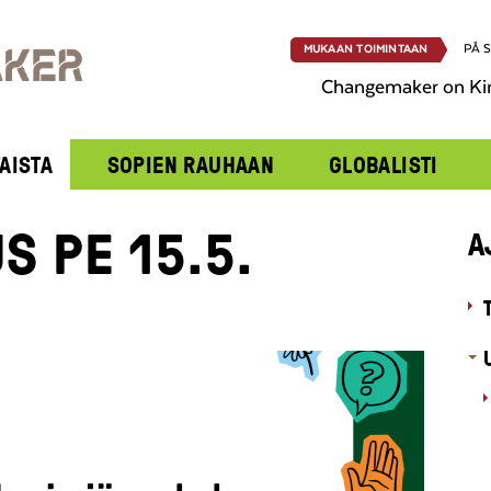
PÅ 
MUKAAN TOIMINTAAN
Changemaker on Ki
AISTA
SOPIEN RAUHAAN
GLOBALISTI
 PE 15.5.
A