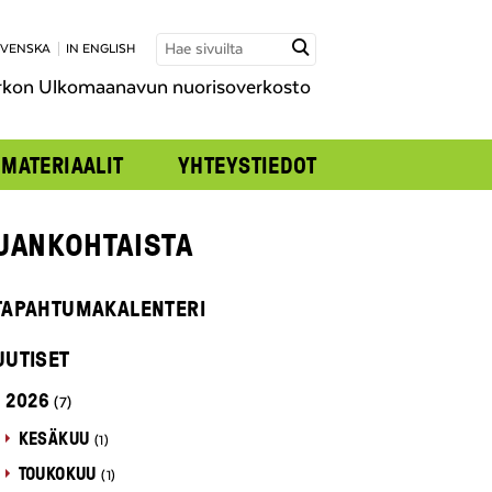
SVENSKA
IN ENGLISH
rkon Ulkomaanavun nuorisoverkosto
MATERIAALIT
YHTEYSTIEDOT
JANKOHTAISTA
TAPAHTUMAKALENTERI
UUTISET
2026
(7)
KESÄKUU
(1)
TOUKOKUU
(1)