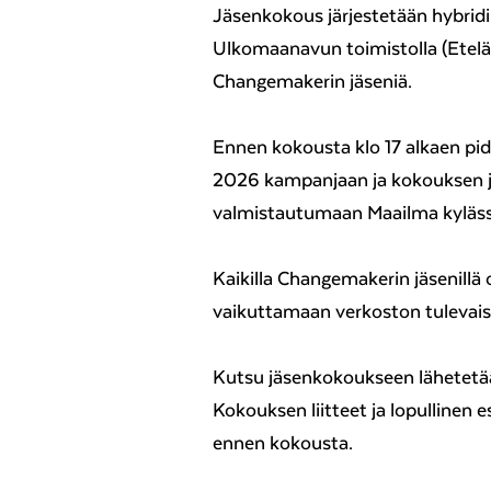
Jäsenkokous järjestetään hybrid
Ulkomaanavun toimistolla (Etelär
Changemakerin jäseniä.
Ennen kokousta klo 17 alkaen p
2026 kampanjaan ja kokouksen jä
valmistautumaan Maailma kylässä
Kaikilla Changemakerin jäsenill
vaikuttamaan verkoston tulevai
Kutsu jäsenkokoukseen lähetetään
Kokouksen liitteet ja lopullinen e
ennen kokousta.