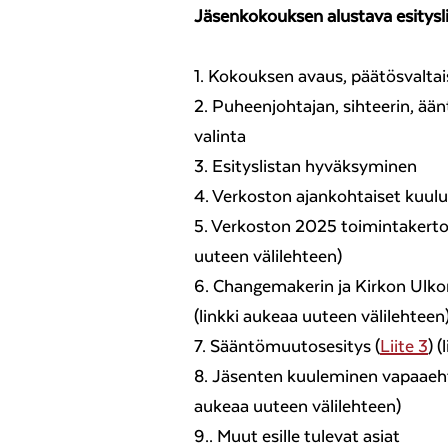
Jäsenkokouksen alustava esitysl
1. Kokouksen avaus, päätösvalta
2. Puheenjohtajan, sihteerin, ään
valinta
3. Esityslistan hyväksyminen
4. Verkoston ajankohtaiset kuul
5. Verkoston 2025 toimintaker
uuteen välilehteen)
6. Changemakerin ja Kirkon Ulko
(linkki aukeaa uuteen välilehteen
7. Sääntömuutosesitys (
Liite 3
) 
8. Jäsenten kuuleminen vapaaeht
aukeaa uuteen välilehteen)
9.. Muut esille tulevat asiat