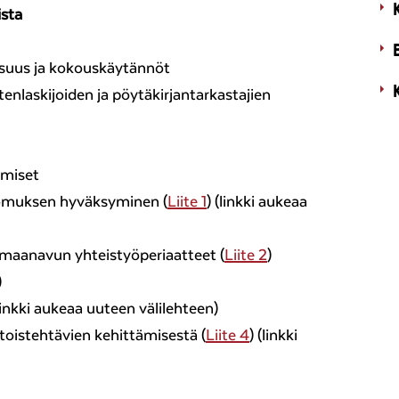
ista
isuus ja kokouskäytännöt
tenlaskijoiden ja pöytäkirjantarkastajien
umiset
tomuksen hyväksyminen (
Liite 1
) (linkki aukeaa
maanavun yhteistyöperiaatteet (
Liite 2
)
)
(linkki aukeaa uuteen välilehteen)
oistehtävien kehittämisestä (
Liite 4
) (linkki