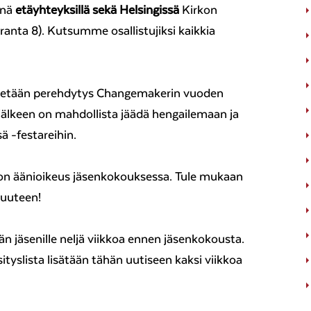
inä
etäyhteyksillä sekä Helsingissä
Kirkon
anta 8). Kutsumme osallistujiksi kaikkia
idetään perehdytys Changemakerin vuoden
lkeen on mahdollista jäädä hengailemaan ja
 -festareihin.
ä on äänioikeus jäsenkokouksessa. Tule mukaan
suuteen!
 jäsenille neljä viikkoa ennen jäsenkokousta.
sityslista lisätään tähän uutiseen kaksi viikkoa