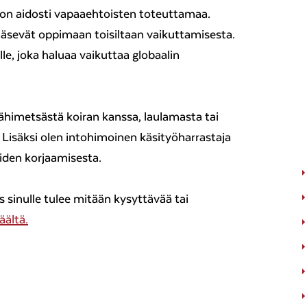
a on aidosti vapaaehtoisten toteuttamaa.
ääsevät oppimaan toisiltaan vaikuttamisesta.
le, joka haluaa vaikuttaa globaalin
lähimetsästä koiran kanssa, laulamasta tai
 Lisäksi olen intohimoinen käsityöharrastaja
eiden korjaamisesta.
 sinulle tulee mitään kysyttävää tai
äältä.