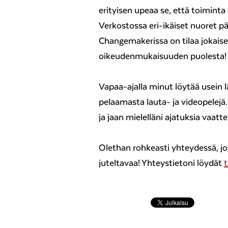
erityisen upeaa se, että toimint
Verkostossa eri-ikäiset nuoret p
Changemakerissa on tilaa jokaisel
oikeudenmukaisuuden puolesta!
Vapaa-ajalla minut löytää usein 
pelaamasta lauta- ja videopelejä.
ja jaan mielelläni ajatuksia vaatt
Olethan rohkeasti yhteydessä, jos
juteltavaa! Yhteystietoni löydät
t