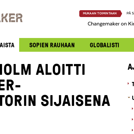
PÅ 
MUKAAN TOIMINTAAN
Changemaker on Ki
AISTA
SOPIEN RAUHAAN
GLOBALISTI
OLM ALOITTI
A
ER-
TORIN SIJAISENA