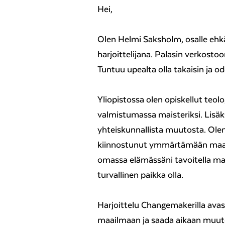
Hei,
Olen Helmi Saksholm, osalle eh
harjoittelijana. Palasin verkostoo
Tuntuu upealta olla takaisin ja od
Yliopistossa olen opiskellut teolo
valmistumassa maisteriksi. Lisäks
yhteiskunnallista muutosta. Olen
kiinnostunut ymmärtämään maai
omassa elämässäni tavoitella maa
turvallinen paikka olla.
Harjoittelu Changemakerilla avasi
maailmaan ja saada aikaan muut