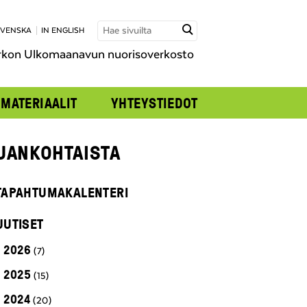
SVENSKA
IN ENGLISH
rkon Ulkomaanavun nuorisoverkosto
MATERIAALIT
YHTEYSTIEDOT
JANKOHTAISTA
TAPAHTUMAKALENTERI
UUTISET
2026
(7)
2025
(15)
2024
(20)