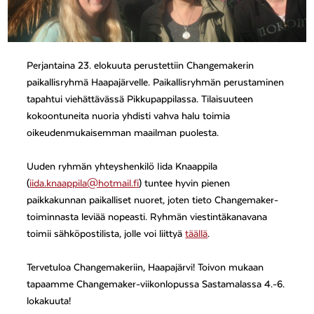
Perjantaina 23. elokuuta perustettiin Changemakerin
paikallisryhmä Haapajärvelle. Paikallisryhmän perustaminen
tapahtui viehättävässä Pikkupappilassa. Tilaisuuteen
kokoontuneita nuoria yhdisti vahva halu toimia
oikeudenmukaisemman maailman puolesta.
Uuden ryhmän yhteyshenkilö Iida Knaappila
(
iida.knaappila@hotmail.fi
) tuntee hyvin pienen
paikkakunnan paikalliset nuoret, joten tieto Changemaker-
toiminnasta leviää nopeasti. Ryhmän viestintäkanavana
toimii sähköpostilista, jolle voi liittyä
täällä
.
Tervetuloa Changemakeriin, Haapajärvi! Toivon mukaan
tapaamme Changemaker-viikonlopussa Sastamalassa 4.-6.
lokakuuta!