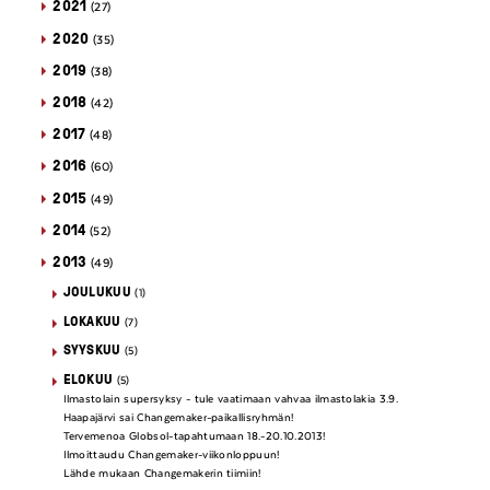
2021
(27)
2020
(35)
2019
(38)
2018
(42)
2017
(48)
2016
(60)
2015
(49)
2014
(52)
2013
(49)
JOULUKUU
(1)
LOKAKUU
(7)
SYYSKUU
(5)
ELOKUU
(5)
Ilmastolain supersyksy - tule vaatimaan vahvaa ilmastolakia 3.9.
Haapajärvi sai Changemaker-paikallisryhmän!
Tervemenoa Globsol-tapahtumaan 18.-20.10.2013!
Ilmoittaudu Changemaker-viikonloppuun!
Lähde mukaan Changemakerin tiimiin!