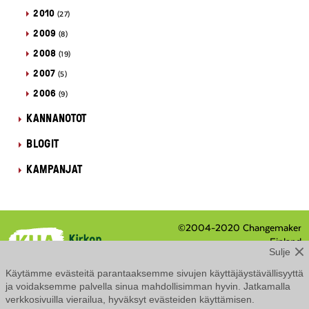
2010
(27)
2009
(8)
2008
(19)
2007
(5)
2006
(9)
KANNANOTOT
BLOGIT
KAMPANJAT
©2004-2020 Changemaker
Finland
Sulje
Eteläranta 8 / PL 210, 00131
Helsinki
Käytämme evästeitä parantaaksemme sivujen käyttäjäystävällisyyttä
Tietosuojaseloste
ja voidaksemme palvella sinua mahdollisimman hyvin. Jatkamalla
Saavutettavuusseloste
verkkosivuilla vierailua, hyväksyt evästeiden käyttämisen.