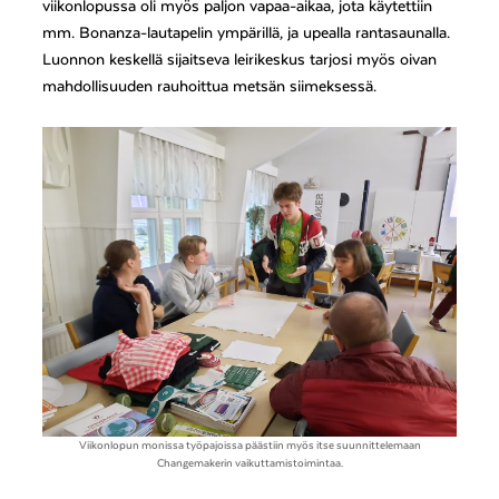
viikonlopussa oli myös paljon vapaa-aikaa, jota käytettiin
mm. Bonanza-lautapelin ympärillä, ja upealla rantasaunalla.
Luonnon keskellä sijaitseva leirikeskus tarjosi myös oivan
mahdollisuuden rauhoittua metsän siimeksessä.
Viikonlopun monissa työpajoissa päästiin myös itse suunnittelemaan
Changemakerin vaikuttamistoimintaa.