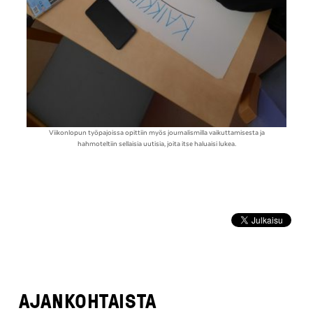
Viikonlopun työpajoissa opittiin myös journalismilla vaikuttamisesta ja
hahmoteltiin sellaisia uutisia, joita itse haluaisi lukea.
AJANKOHTAISTA