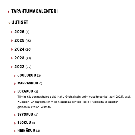
TAPAHTUMAKALENTERI
UUTISET
2026
(7)
2025
(15)
2024
(20)
2023
(21)
2022
(22)
JOULUKUU
(2)
MARRASKUU
(1)
LOKAKUU
(2)
Tiimin täydennyshaku sekä haku Globalistin toimitussihteeriksi auki 20.11. asti.
Kuopion Changemaker-viikonlopussa tehtiin TikTok-videoita ja opittiin
globaalin etelän velasta
SYYSKUU
(3)
ELOKUU
(1)
HEINÄKUU
(2)