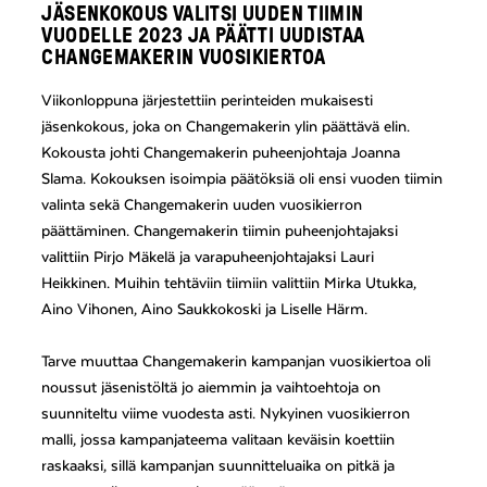
JÄSENKOKOUS VALITSI UUDEN TIIMIN
VUODELLE 2023 JA PÄÄTTI UUDISTAA
CHANGEMAKERIN VUOSIKIERTOA
Viikonloppuna järjestettiin perinteiden mukaisesti
jäsenkokous, joka on Changemakerin ylin päättävä elin.
Kokousta johti Changemakerin puheenjohtaja Joanna
Slama. Kokouksen isoimpia päätöksiä oli ensi vuoden tiimin
valinta sekä Changemakerin uuden vuosikierron
päättäminen. Changemakerin tiimin puheenjohtajaksi
valittiin Pirjo Mäkelä ja varapuheenjohtajaksi Lauri
Heikkinen. Muihin tehtäviin tiimiin valittiin Mirka Utukka,
Aino Vihonen, Aino Saukkokoski ja Liselle Härm.
Tarve muuttaa Changemakerin kampanjan vuosikiertoa oli
noussut jäsenistöltä jo aiemmin ja vaihtoehtoja on
suunniteltu viime vuodesta asti. Nykyinen vuosikierron
malli, jossa kampanjateema valitaan keväisin koettiin
raskaaksi, sillä kampanjan suunnitteluaika on pitkä ja