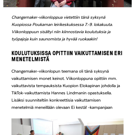
Changemaker-viikonloppua vietettiin tänä syksynä
Kuopiossa Poukaman leirikeskuksessa 7.-9. lokakuuta.
Viikonloppuun sisältyi niin kiinnostavia koulutuksia ja
työpajoja kuin saunomista ja hyvää ruokaakin!
KOULUTUKSISSA OPITTIIN VAIKUTTAMISEN ERI
MENETELMISTÄ
Changemaker-viikonlopun teemana oli tänä syksynä
vaikuttamisen monet keinot. Viikonloppuna opittiin mm.
vaikuttavista tempauksista Kuopion Elokapinan johdolla ja
TikTok-vaikuttamista Hannes Lindmanin opastuksella.
Lisäksi suunniteltiin konkreettisia vaikuttamisen
menetelmiä meneillään olevaan Ei kestä! -kampanjaan