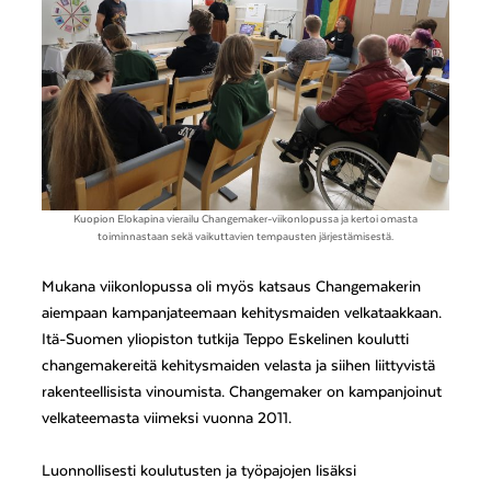
Kuopion Elokapina vierailu Changemaker-viikonlopussa ja kertoi omasta
toiminnastaan sekä vaikuttavien tempausten järjestämisestä.
Mukana viikonlopussa oli myös katsaus Changemakerin
aiempaan kampanjateemaan kehitysmaiden velkataakkaan.
Itä-Suomen yliopiston tutkija Teppo Eskelinen koulutti
changemakereitä kehitysmaiden velasta ja siihen liittyvistä
rakenteellisista vinoumista. Changemaker on kampanjoinut
velkateemasta viimeksi vuonna 2011.
Luonnollisesti koulutusten ja työpajojen lisäksi