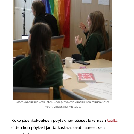
Jäsenkokouksen keskustelu Changemakerin vuosikierron muutoksesta
herätti vilkasta keskustelua.
Koko jäsenkokouksen pöytäkirjan pääset lukemaan
täältä
,
sitten kun pöytäkirjan tarkastajat ovat saaneet sen