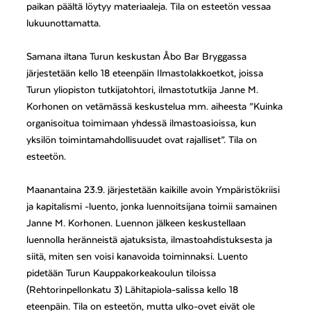
paikan päältä löytyy materiaaleja. Tila on esteetön vessaa
lukuunottamatta.
Samana iltana Turun keskustan Åbo Bar Bryggassa
järjestetään kello 18 eteenpäin Ilmastolakkoetkot, joissa
Turun yliopiston tutkijatohtori, ilmastotutkija Janne M.
Korhonen on vetämässä keskustelua mm. aiheesta ”Kuinka
organisoitua toimimaan yhdessä ilmastoasioissa, kun
yksilön toimintamahdollisuudet ovat rajalliset”. Tila on
esteetön.
Maanantaina 23.9. järjestetään kaikille avoin Ympäristökriisi
ja kapitalismi -luento, jonka luennoitsijana toimii samainen
Janne M. Korhonen. Luennon jälkeen keskustellaan
luennolla heränneistä ajatuksista, ilmastoahdistuksesta ja
siitä, miten sen voisi kanavoida toiminnaksi. Luento
pidetään Turun Kauppakorkeakoulun tiloissa
(Rehtorinpellonkatu 3) Lähitapiola-salissa kello 18
eteenpäin. Tila on esteetön, mutta ulko-ovet eivät ole