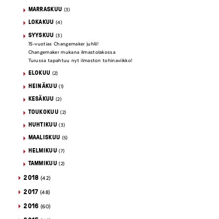
MARRASKUU
(3)
LOKAKUU
(4)
SYYSKUU
(3)
15-vuotias Changemaker juhlii!
Changemaker mukana ilmastolakossa
Turussa tapahtuu nyt ilmaston tohinaviikko!
ELOKUU
(2)
HEINÄKUU
(1)
KESÄKUU
(2)
TOUKOKUU
(2)
HUHTIKUU
(3)
MAALISKUU
(5)
HELMIKUU
(7)
TAMMIKUU
(2)
2018
(42)
2017
(48)
2016
(60)