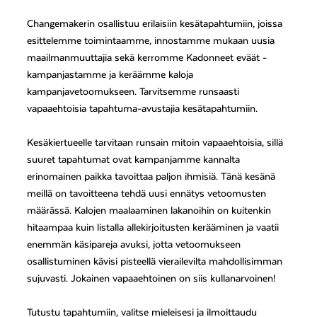
Changemakerin osallistuu erilaisiin kesätapahtumiin, joissa
esittelemme toimintaamme, innostamme mukaan uusia
maailmanmuuttajia sekä kerromme Kadonneet eväät -
kampanjastamme ja keräämme kaloja
kampanjavetoomukseen. Tarvitsemme runsaasti
vapaaehtoisia tapahtuma-avustajia kesätapahtumiin.
Kesäkiertueelle tarvitaan runsain mitoin vapaaehtoisia, sillä
suuret tapahtumat ovat kampanjamme kannalta
erinomainen paikka tavoittaa paljon ihmisiä. Tänä kesänä
meillä on tavoitteena tehdä uusi ennätys vetoomusten
määrässä. Kalojen maalaaminen lakanoihin on kuitenkin
hitaampaa kuin listalla allekirjoitusten kerääminen ja vaatii
enemmän käsipareja avuksi, jotta vetoomukseen
osallistuminen kävisi pisteellä vierailevilta mahdollisimman
sujuvasti. Jokainen vapaaehtoinen on siis kullanarvoinen!
Tutustu tapahtumiin, valitse mieleisesi ja ilmoittaudu