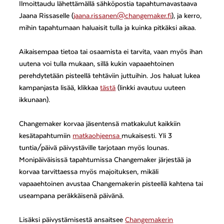
Ilmoittaudu lähettämällä sähköpostia tapahtumavastaava
Jaana Rissaselle (
jaana.rissanen@changemaker.fi
), ja kerro,
mihin tapahtumaan haluaisit tulla ja kuinka pitkäksi aikaa.
Aikaisempaa tietoa tai osaamista ei tarvita, vaan myös ihan
uutena voi tulla mukaan, sillä kukin vapaaehtoinen
perehdytetään pisteellä tehtäviin juttuihin. Jos haluat lukea
kampanjasta lisää, klikkaa
tästä
(linkki avautuu uuteen
ikkunaan).
Changemaker korvaa jäsentensä matkakulut kaikkiin
kesätapahtumiin
matkaohjeensa
mukaisesti. Yli 3
tuntia/päivä päivystäville tarjotaan myös lounas.
Monipäiväisissä tapahtumissa Changemaker järjestää ja
korvaa tarvittaessa myös majoituksen, mikäli
vapaaehtoinen avustaa Changemakerin pisteellä kahtena tai
useampana peräkkäisenä päivänä.
Lisäksi päivystämisestä ansaitsee
Changemakerin