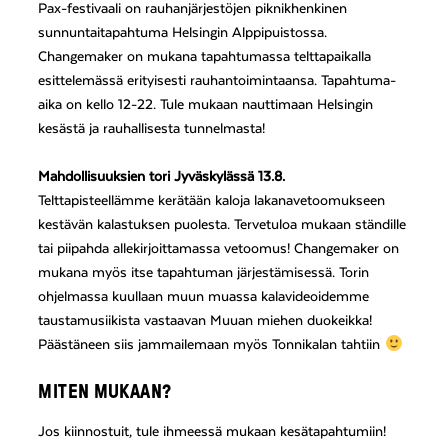
Pax-festivaali on rauhanjärjestöjen piknikhenkinen
sunnuntaitapahtuma Helsingin Alppipuistossa.
Changemaker on mukana tapahtumassa telttapaikalla
esittelemässä erityisesti rauhantoimintaansa. Tapahtuma-
aika on kello 12-22. Tule mukaan nauttimaan Helsingin
kesästä ja rauhallisesta tunnelmasta!
Mahdollisuuksien tori Jyväskylässä 13.8.
Telttapisteellämme kerätään kaloja lakanavetoomukseen
kestävän kalastuksen puolesta. Tervetuloa mukaan ständille
tai piipahda allekirjoittamassa vetoomus! Changemaker on
mukana myös itse tapahtuman järjestämisessä. Torin
ohjelmassa kuullaan muun muassa kalavideoidemme
taustamusiikista vastaavan Muuan miehen duokeikka!
Päästäneen siis jammailemaan myös Tonnikalan tahtiin
MITEN MUKAAN?
Jos kiinnostuit, tule ihmeessä mukaan kesätapahtumiin!