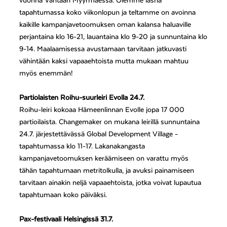
vuonna Vantaan Myyrmäessä. Olemme läsnä
tapahtumassa koko viikonlopun ja teltamme on avoinna
kaikille kampanjavetoomuksen oman kalansa haluaville
perjantaina klo 16-21, lauantaina klo 9-20 ja sunnuntaina klo
9-14. Maalaamisessa avustamaan tarvitaan jatkuvasti
vähintään kaksi vapaaehtoista mutta mukaan mahtuu
myös enemmän!
Partiolaisten Roihu-suurleiri Evolla 24.7.
Roihu-leiri kokoaa Hämeenlinnan Evolle jopa 17 000
partioilaista. Changemaker on mukana leirillä sunnuntaina
24.7. järjestettävässä Global Development Village -
tapahtumassa klo 11-17. Lakanakangasta
kampanjavetoomuksen keräämiseen on varattu myös
tähän tapahtumaan metritolkulla, ja avuksi painamiseen
tarvitaan ainakin neljä vapaaehtoista, jotka voivat lupautua
tapahtumaan koko päiväksi.
Pax-festivaali Helsingissä 31.7.