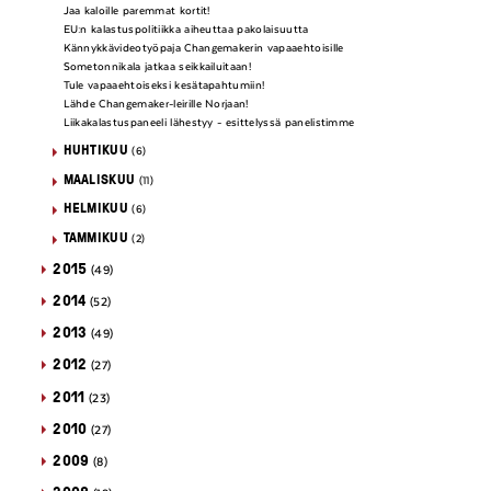
Jaa kaloille paremmat kortit!
EU:n kalastuspolitiikka aiheuttaa pakolaisuutta
Kännykkävideotyöpaja Changemakerin vapaaehtoisille
Sometonnikala jatkaa seikkailuitaan!
Tule vapaaehtoiseksi kesätapahtumiin!
Lähde Changemaker-leirille Norjaan!
Liikakalastuspaneeli lähestyy - esittelyssä panelistimme
HUHTIKUU
(6)
MAALISKUU
(11)
HELMIKUU
(6)
TAMMIKUU
(2)
2015
(49)
2014
(52)
2013
(49)
2012
(27)
2011
(23)
2010
(27)
2009
(8)