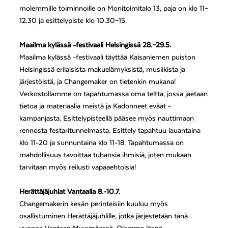
molemmille toiminnoille on Monitoimitalo 13, paja on klo 11–
12.30 ja esittelypiste klo 10.30–15.
Maailma kylässä -festivaali Helsingissä 28.–29.5.
Maailma kylässä -festivaali täyttää Kaisaniemen puiston
Helsingissä erilaisista makuelämyksistä, musiikista ja
järjestöistä, ja Changemaker on tietenkin mukana!
Verkostollamme on tapahtumassa oma teltta, jossa jaetaan
tietoa ja materiaalia meistä ja Kadonneet eväät -
kampanjasta. Esittelypisteellä pääsee myös nauttimaan
rennosta festaritunnelmasta. Esittely tapahtuu lauantaina
klo 11-20 ja sunnuntaina klo 11-18. Tapahtumassa on
mahdollisuus tavoittaa tuhansia ihmisiä, joten mukaan
tarvitaan myös reilusti vapaaehtoisia!
Herättäjäjuhlat Vantaalla 8.-10.7.
Changemakerin kesän perinteisiin kuuluu myös
osallistuminen Herättäjäjuhlille, jotka järjestetään tänä