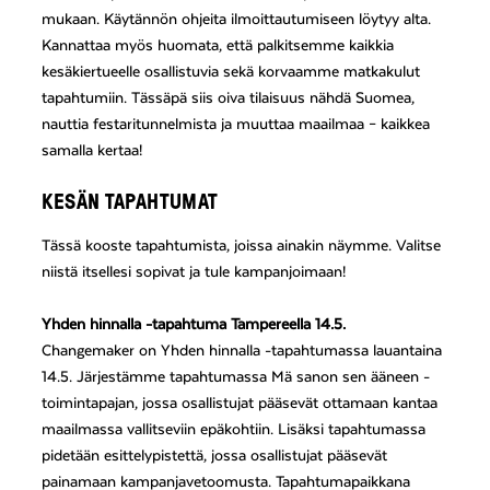
mukaan. Käytännön ohjeita ilmoittautumiseen löytyy alta.
Kannattaa myös huomata, että palkitsemme kaikkia
kesäkiertueelle osallistuvia sekä korvaamme matkakulut
tapahtumiin. Tässäpä siis oiva tilaisuus nähdä Suomea,
nauttia festaritunnelmista ja muuttaa maailmaa – kaikkea
samalla kertaa!
KESÄN TAPAHTUMAT
Tässä kooste tapahtumista, joissa ainakin näymme. Valitse
niistä itsellesi sopivat ja tule kampanjoimaan!
Yhden hinnalla -tapahtuma Tampereella 14.5.
Changemaker on Yhden hinnalla -tapahtumassa lauantaina
14.5. Järjestämme tapahtumassa Mä sanon sen ääneen -
toimintapajan, jossa osallistujat pääsevät ottamaan kantaa
maailmassa vallitseviin epäkohtiin. Lisäksi tapahtumassa
pidetään esittelypistettä, jossa osallistujat pääsevät
painamaan kampanjavetoomusta. Tapahtumapaikkana