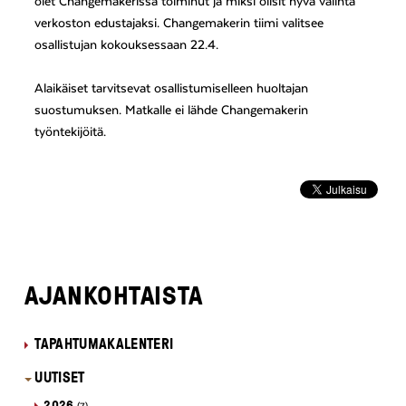
olet Changemakerissa toiminut ja miksi olisit hyvä valinta
verkoston edustajaksi. Changemakerin tiimi valitsee
osallistujan kokouksessaan 22.4.
Alaikäiset tarvitsevat osallistumiselleen huoltajan
suostumuksen. Matkalle ei lähde Changemakerin
työntekijöitä.
AJANKOHTAISTA
TAPAHTUMAKALENTERI
UUTISET
2026