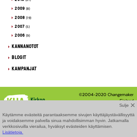
(27)
2009
(8)
2008
(19)
2007
(5)
2006
(9)
KANNANOTOT
BLOGIT
KAMPANJAT
©2004-2020 Changemaker
Finland
Sulje
Eteläranta 8 / PL 210, 00131
Helsinki
Käytämme evästeitä parantaaksemme sivujen käyttäjäystävällisyyttä
Tietosuojaseloste
ja voidaksemme palvella sinua mahdollisimman hyvin. Jatkamalla
Saavutettavuusseloste
verkkosivuilla vierailua, hyväksyt evästeiden käyttämisen.
Lisätietoja.