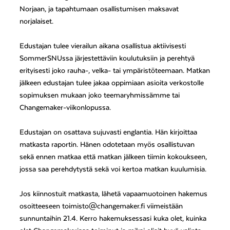
Norjaan, ja tapahtumaan osallistumisen maksavat
norjalaiset.
Edustajan tulee vierailun aikana osallistua aktiivisesti
SommerSNUssa järjestettäviin koulutuksiin ja perehtyä
erityisesti joko rauha-, velka- tai ympäristöteemaan. Matkan
jälkeen edustajan tulee jakaa oppimiaan asioita verkostolle
sopimuksen mukaan joko teemaryhmissämme tai
Changemaker-viikonlopussa.
Edustajan on osattava sujuvasti englantia. Hän kirjoittaa
matkasta raportin. Hänen odotetaan myös osallistuvan
sekä ennen matkaa että matkan jälkeen tiimin kokoukseen,
jossa saa perehdytystä sekä voi kertoa matkan kuulumisia.
Jos kiinnostuit matkasta, lähetä vapaamuotoinen hakemus
osoitteeseen toimisto@changemaker.fi viimeistään
sunnuntaihin 21.4. Kerro hakemuksessasi kuka olet, kuinka