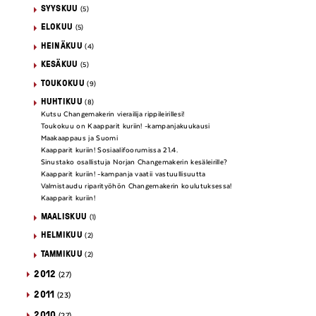
SYYSKUU
(5)
ELOKUU
(5)
HEINÄKUU
(4)
KESÄKUU
(5)
TOUKOKUU
(9)
HUHTIKUU
(8)
Kutsu Changemakerin vierailija rippileirillesi!
Toukokuu on Kaapparit kuriin! -kampanjakuukausi
Maakaappaus ja Suomi
Kaapparit kuriin! Sosiaalifoorumissa 21.4.
Sinustako osallistuja Norjan Changemakerin kesäleirille?
Kaapparit kuriin! -kampanja vaatii vastuullisuutta
Valmistaudu riparityöhön Changemakerin koulutuksessa!
Kaapparit kuriin!
MAALISKUU
(1)
HELMIKUU
(2)
TAMMIKUU
(2)
2012
(27)
2011
(23)
2010