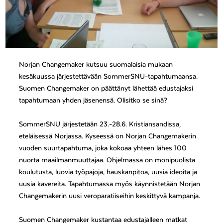
Norjan Changemaker kutsuu suomalaisia mukaan
kesäkuussa järjestettävään SommerSNU-tapahtumaansa.
Suomen Changemaker on päättänyt lähettää edustajaksi
tapahtumaan yhden jäsenensä. Olisitko se sinä?
SommerSNU järjestetään 23.-28.6. Kristiansandissa,
eteläisessä Norjassa. Kyseessä on Norjan Changemakerin
vuoden suurtapahtuma, joka kokoaa yhteen lähes 100
nuorta maailmanmuuttajaa. Ohjelmassa on monipuolista
koulutusta, luovia työpajoja, hauskanpitoa, uusia ideoita ja
uusia kavereita. Tapahtumassa myös käynnistetään Norjan
Changemakerin uusi veroparatiiseihin keskittyvä kampanja.
Suomen Changemaker kustantaa edustajalleen matkat