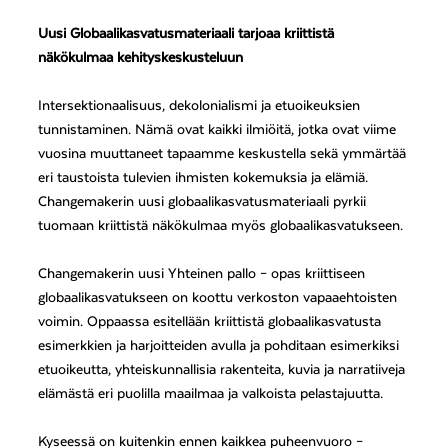
Uusi Globaalikasvatusmateriaali tarjoaa kriittistä
näkökulmaa kehityskeskusteluun
Intersektionaalisuus, dekolonialismi ja etuoikeuksien
tunnistaminen. Nämä ovat kaikki ilmiöitä, jotka ovat viime
vuosina muuttaneet tapaamme keskustella sekä ymmärtää
eri taustoista tulevien ihmisten kokemuksia ja elämiä.
Changemakerin uusi globaalikasvatusmateriaali pyrkii
tuomaan kriittistä näkökulmaa myös globaalikasvatukseen.
Changemakerin uusi Yhteinen pallo – opas kriittiseen
globaalikasvatukseen on koottu verkoston vapaaehtoisten
voimin. Oppaassa esitellään kriittistä globaalikasvatusta
esimerkkien ja harjoitteiden avulla ja pohditaan esimerkiksi
etuoikeutta, yhteiskunnallisia rakenteita, kuvia ja narratiiveja
elämästä eri puolilla maailmaa ja valkoista pelastajuutta.
Kyseessä on kuitenkin ennen kaikkea puheenvuoro –