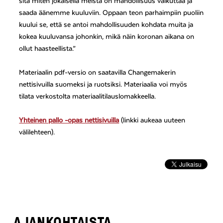
sitä miten jokaisella meistä on mahdollisuus vaikuttaa ja
saada äänemme kuuluviin. Oppaan teon parhaimpiin puoliin
kuului se, että se antoi mahdollisuuden kohdata muita ja
kokea kuuluvansa johonkin, mikä näin koronan aikana on
ollut haasteellista.”
Materiaalin pdf-versio on saatavilla Changemakerin
nettisivuilla suomeksi ja ruotsiksi. Materiaalia voi myös
tilata verkostolta materiaalitilauslomakkeella.
Yhteinen pallo -opas nettisivuilla
(linkki aukeaa uuteen
välilehteen).
AJANKOHTAISTA