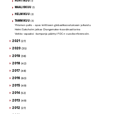
HUHTIKUU
(1)
MAALISKUU
(1)
HELMIKUU
(2)
TAMMIKUU
(3)
Yhteinen pallo - opas kriittiseen globaalikasvatukseen julkaistu
Helmi Saksholm jatkaa Changemaker-koordinaattorina
Verkko vapaaksi -kampanja päättyi FOC:n vuosikonferenssiin.
2021
(27)
2020
(35)
2019
(38)
2018
(42)
2017
(48)
2016
(60)
2015
(49)
2014
(52)
2013
(49)
2012
(27)