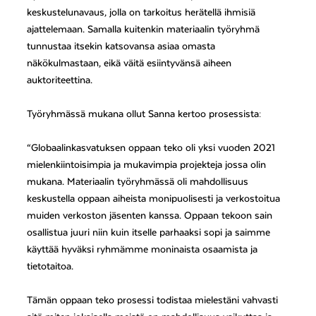
keskustelunavaus, jolla on tarkoitus herätellä ihmisiä
ajattelemaan. Samalla kuitenkin materiaalin työryhmä
tunnustaa itsekin katsovansa asiaa omasta
näkökulmastaan, eikä väitä esiintyvänsä aiheen
auktoriteettina.
Työryhmässä mukana ollut Sanna kertoo prosessista:
“Globaalinkasvatuksen oppaan teko oli yksi vuoden 2021
mielenkiintoisimpia ja mukavimpia projekteja jossa olin
mukana. Materiaalin työryhmässä oli mahdollisuus
keskustella oppaan aiheista monipuolisesti ja verkostoitua
muiden verkoston jäsenten kanssa. Oppaan tekoon sain
osallistua juuri niin kuin itselle parhaaksi sopi ja saimme
käyttää hyväksi ryhmämme moninaista osaamista ja
tietotaitoa.
Tämän oppaan teko prosessi todistaa mielestäni vahvasti