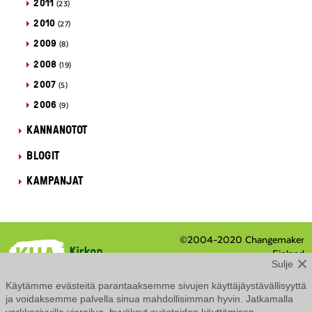
2011
(23)
2010
(27)
2009
(8)
2008
(19)
2007
(5)
2006
(9)
KANNANOTOT
BLOGIT
KAMPANJAT
©2004-2020 Changemaker
Finland
Sulje
Eteläranta 8 / PL 210, 00131
Helsinki
Käytämme evästeitä parantaaksemme sivujen käyttäjäystävällisyyttä
Tietosuojaseloste
ja voidaksemme palvella sinua mahdollisimman hyvin. Jatkamalla
Saavutettavuusseloste