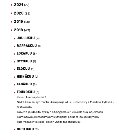
2021
(27)
2020
(35)
2019
(38)
2018
(42)
JOULUKUU
(4)
MARRASKUU
(1)
LOKAKUU
(5)
SYYSKUU
(1)
ELOKUU
(5)
HEINÄKUU
(2)
KESÄKUU
(5)
TOUKOKUU
(5)
Kesän teemapiknikit!
Nälkä kasvaa syömättä -kampanja oli suurmenestys Maailma kylässä -
festivaalilla
Toiveita ja ideoita syksyn Changemaker-viikonlopun ohjelmaan
Toimintavinkki maailmanmuuttajalle: perusta paikallisryhmä!
Tule vapaaehtoiseksi kesän 2018 tapahtumiin!
HUHTIKUU
(3)