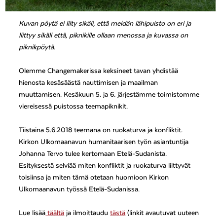
Kuvan pöytä ei liity sikäli, että meidän lähipuisto on eri ja
liittyy sikäli että, piknikille ollaan menossa ja kuvassa on
piknikpöytä.
Olemme Changemakerissa keksineet tavan yhdistää
hienosta kesäsäästä nauttimisen ja maailman
muuttamisen. Kesäkuun 5. ja 6. järjestämme toimistomme
viereisessä puistossa teemapiknikit.
Tiistaina 5.6.2018 teemana on ruokaturva ja konfliktit.
Kirkon Ulkomaanavun humanitaarisen työn asiantuntija
Johanna Tervo tulee kertomaan Etelä-Sudanista.
Esityksestä selviää miten konfliktit ja ruokaturva liittyvät
toisiinsa ja miten tämä otetaan huomioon Kirkon
Ulkomaanavun työssä Etelä-Sudanissa.
Lue lisää
täältä
ja ilmoittaudu
tästä
(linkit avautuvat uuteen