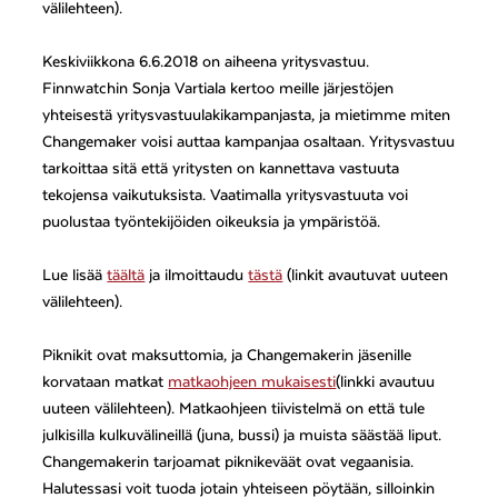
välilehteen).
Keskiviikkona 6.6.2018 on aiheena yritysvastuu.
Finnwatchin Sonja Vartiala kertoo meille järjestöjen
yhteisestä yritysvastuulakikampanjasta, ja mietimme miten
Changemaker voisi auttaa kampanjaa osaltaan. Yritysvastuu
tarkoittaa sitä että yritysten on kannettava vastuuta
tekojensa vaikutuksista. Vaatimalla yritysvastuuta voi
puolustaa työntekijöiden oikeuksia ja ympäristöä.
Lue lisää
täältä
ja ilmoittaudu
tästä
(linkit avautuvat uuteen
välilehteen).
Piknikit ovat maksuttomia, ja Changemakerin jäsenille
korvataan matkat
matkaohjeen mukaisesti
(linkki avautuu
uuteen välilehteen). Matkaohjeen tiivistelmä on että tule
julkisilla kulkuvälineillä (juna, bussi) ja muista säästää liput.
Changemakerin tarjoamat piknikeväät ovat vegaanisia.
Halutessasi voit tuoda jotain yhteiseen pöytään, silloinkin