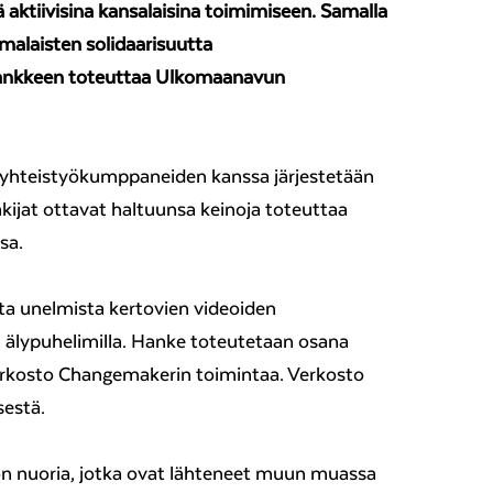
ä aktiivisina kansalaisina toimimiseen. Samalla
malaisten solidaarisuutta
Hankkeen toteuttaa Ulkomaanavun
n yhteistyökumppaneiden kanssa järjestetään
akijat ottavat haltuunsa keinoja toteuttaa
sa.
ta unelmista kertovien videoiden
 älypuhelimilla. Hanke toteutetaan osana
rkosto Changemakerin toimintaa. Verkosto
sestä.
 on nuoria, jotka ovat lähteneet muun muassa