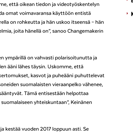
e, että oikean tiedon ja videotyöskentelyn
ada omat voimavaransa käyttöön entistä
lla on rohkeutta ja hän uskoo itseensä – hän
nelmia, joita hänellä on”, sanoo Changemakerin
n ympärillä on vahvasti polarisoitunutta ja
den ääni lähes täysin. Uskomme, että
ertomukset, kasvot ja puheääni puhuttelevat
atsoneiden suomalaisten vieraanpelko vähenee,
lisääntyvät. Tämä entisestään helpottaa
tä suomalaiseen yhteiskuntaan”, Keinänen
ja kestää vuoden 2017 loppuun asti. Se