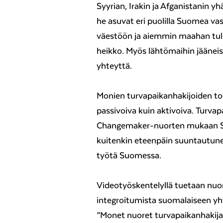
Syyrian, Irakin ja Afganistanin y
he asuvat eri puolilla Suomea vas
väestöön ja aiemmin maahan tul
heikko. Myös lähtömaihin jääneisi
yhteyttä.
Monien turvapaikanhakijoiden tod
passivoiva kuin aktivoiva. Turva
Changemaker-nuorten mukaan Su
kuitenkin eteenpäin suuntautunei
työtä Suomessa.
Videotyöskentelyllä tuetaan nuo
integroitumista suomalaiseen yh
”Monet nuoret turvapaikanhakijat