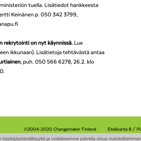
ministeriön tuella. Lisätiedot hankkeesta:
ertti Keinänen p. 050 342 3799,
anapu.fi
 rekrytointi on nyt käynnissä.
Lue
een ikkunaan). Lisätietoja tehtävästä antaa
urtiainen
, puh. 050 566 6278, 26.2. klo
00.
©2004-2020 Changemaker Finland
Eteläranta 8 / P
äyttäjäystävällisyyttä ja voidaksemme palvella sinua mahdollisimman h