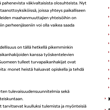
hä pahenevista väkivaltaisista olosuhteista. Nyt
taanottoyksiköissä, joissa yhteys paikalliseen
leiden maahanmuuttajien yhteisöihin on
in perheenjäseniin voi olla vaikea saada
ellisuus on tällä hetkellä pikemminkin
paikanhakijoiden kanssa työskentelevien
omeen tulleet turvapaikanhakijat ovat
ta: monet heistä haluavat opiskella ja tehdä
rten tulevaisuudensuunnitelmia sekä
teiskuntaan.
 tarvitsevat kuulluksi tulemista ja myönteisiä