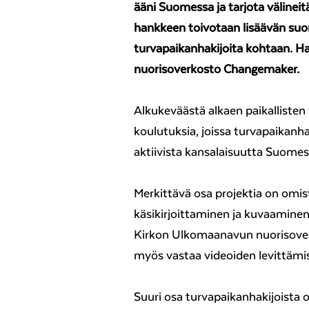
ääni Suomessa ja tarjota välineit
hankkeen toivotaan lisäävän suo
turvapaikanhakijoita kohtaan. 
nuorisoverkosto Changemaker.
Alkukeväästä alkaen paikalliste
koulutuksia, joissa turvapaikanh
aktiivista kansalaisuutta Suomes
Merkittävä osa projektia on omis
käsikirjoittaminen ja kuvaaminen
Kirkon Ulkomaanavun nuorisove
myös vastaa videoiden levittämi
Suuri osa turvapaikanhakijoista