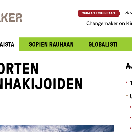
PÅ 
MUKAAN TOIMINTAAN
Changemaker on Ki
AISTA
SOPIEN RAUHAAN
GLOBALISTI
UORTEN
A
NHAKIJOIDEN