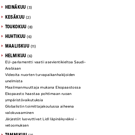
HEINÄKUU
(3)
KESÄKUU
(2)
TOUKOKUU
(8)
HUHTIKUU
(6)
MAALISKUU
(11)
HELMIKUU
(6)
EU-parlamentti vaatii asevientikieltoa Saudi-
Arabiaan
Videoita nuorten turvapaikanhakijoiden
unelmista
Maailmanmuuttaja mukana Ekopaastossa
Ekopaasto haastaa pohtimaan ruoan
ympäristövaikutuksia
Globalistin toimittajakoulussa aiheena
valokuvaaminen
Järjestöt luovuttivat Lidl läpinäkyväksi -
vetoomuksen
TAMMIKUU