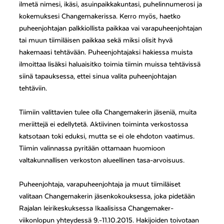
ilmetä nimesi, ikäsi, asuinpaikkakuntasi, puhelinnumerosi ja
kokemuksesi Changemakerissa. Kerro myös, haetko
puheenjohtajan palkkiollista paikkaa vai varapuheenjohtajan
tai muun tiimiläisen paikkaa sekä miksi olisit hyvä
hakemaasi tehtävään. Puheenjohtajaksi hakiessa muista
ilmoittaa lisäksi haluaisitko toimia tiimin muissa tehtävissä
siinä tapauksessa, ettei sinua valita puheenjohtajan
tehtäviin.
Tiimiin valittavien tulee olla Changemakerin jäseniä, muita
meriittejä ei edellytetä. Aktiivinen toiminta verkostossa
katsotaan toki eduksi, mutta se ei ole ehdoton vaatimus.
Tiimin valinnassa pyritään ottamaan huomioon
valtakunnallisen verkoston alueellinen tasa-arvoisuus.
Puheenjohtaja, varapuheenjohtaja ja muut tiimiläiset
valitaan Changemakerin jäsenkokouksessa, joka pidetään
Rajalan leirikeskuksessa Ikaalisissa Changemaker-
viikonlopun yhteydessä 9.-11.10.2015. Hakijoiden toivotaan