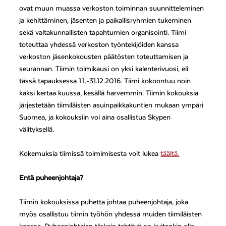
ovat muun muassa verkoston toiminnan suunnitteleminen
ja kehittäminen, jäsenten ja paikallisryhmien tukeminen
sekä valtakunnallisten tapahtumien organisointi. Tiimi
toteuttaa yhdessä verkoston työntekijöiden kanssa
verkoston jäsenkokousten päätösten toteuttamisen ja
seurannan. Tiimin toimikausi on yksi kalenterivuosi, eli
tässä tapauksessa 1.1.-31.12.2016. Tiimi kokoontuu noin
kaksi kertaa kuussa, kesällä harvemmin. Tiimin kokouksia
järjestetään tiimiläisten asuinpaikkakuntien mukaan ympäri
Suomea, ja kokouksiin voi aina osallistua Skypen
välityksellä.
Kokemuksia tiimissä toimimisesta voit lukea
täältä.
Entä puheenjohtaja?
Tiimin kokouksissa puhetta johtaa puheenjohtaja, joka
myös osallistuu tiimin työhön yhdessä muiden tiimiläisten