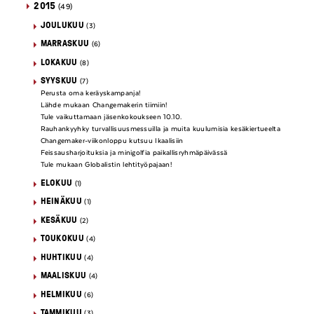
2015
(49)
JOULUKUU
(3)
MARRASKUU
(6)
LOKAKUU
(8)
SYYSKUU
(7)
Perusta oma keräyskampanja!
Lähde mukaan Changemakerin tiimiin!
Tule vaikuttamaan jäsenkokoukseen 10.10.
Rauhankyyhky turvallisuusmessuilla ja muita kuulumisia kesäkiertueelta
Changemaker-viikonloppu kutsuu Ikaalisiin
Feissausharjoituksia ja minigolfia paikallisryhmäpäivässä
Tule mukaan Globalistin lehtityöpajaan!
ELOKUU
(1)
HEINÄKUU
(1)
KESÄKUU
(2)
TOUKOKUU
(4)
HUHTIKUU
(4)
MAALISKUU
(4)
HELMIKUU
(6)
TAMMIKUU
(3)