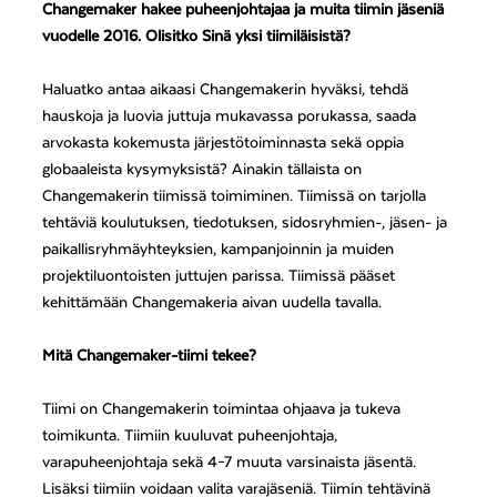
Changemaker hakee puheenjohtajaa ja muita tiimin jäseniä
vuodelle 2016.
Olisitko Sinä yksi tiimiläisistä?
Haluatko antaa aikaasi Changemakerin hyväksi, tehdä
hauskoja ja luovia juttuja mukavassa porukassa, saada
arvokasta kokemusta järjestötoiminnasta sekä oppia
globaaleista kysymyksistä? Ainakin tällaista on
Changemakerin tiimissä toimiminen. Tiimissä on tarjolla
tehtäviä koulutuksen, tiedotuksen, sidosryhmien-, jäsen- ja
paikallisryhmäyhteyksien, kampanjoinnin ja muiden
projektiluontoisten juttujen parissa. Tiimissä pääset
kehittämään Changemakeria aivan uudella tavalla.
Mitä Changemaker-tiimi tekee?
Tiimi on Changemakerin toimintaa ohjaava ja tukeva
toimikunta. Tiimiin kuuluvat puheenjohtaja,
varapuheenjohtaja sekä 4–7 muuta varsinaista jäsentä.
Lisäksi tiimiin voidaan valita varajäseniä. Tiimin tehtävinä