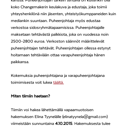
kanssa. Puheenjohtajan tärkein tehtävä on kuitenkin olla
koko Changemakerin keulakuva ja edustaja, joka toimii
yhteyshenkilönä niin jäsenten, yhteistyökumppaneiden kuin
mediankin suuntaan. Puheenjohtaja myös edustaa
verkostoa sidosryhmätapaamisissa. Puheenjohtajalle
maksetaan tehtävästä palkkiota, joka on vuodessa noin
2500-2800 euroa. Verkoston säännöt määrittelevät
puheenjohtajan tehtävät. Puheenjohtajan ollessa estynyt
hoitamaan tehtäviään ottaa varapuheenjohtaja hänen
paikkansa.
Kokemuksia puheenjohtajana ja varapuheenjohtajana
toimimisesta voit lukea
täältä.
Miten tiimiin haetaan?
Tiimiin voi hakea lähettämällä vapaamuotoisen
hakemuksen Elina Tyynelälle (elinatyynela@gmail.com)
viimeistään sunnuntaina
4.10.2015
. Hakemuksesta tulee