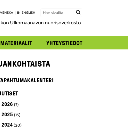
SVENSKA
IN ENGLISH
rkon Ulkomaanavun nuorisoverkosto
MATERIAALIT
YHTEYSTIEDOT
JANKOHTAISTA
TAPAHTUMAKALENTERI
UUTISET
2026
(7)
2025
(15)
2024
(20)