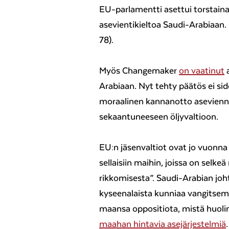
EU-parlamentti asettui torstain
asevientikieltoa Saudi-Arabiaan.
78).
Myös Changemaker
on vaatinut
a
Arabiaan. Nyt tehty päätös ei sid
moraalinen kannanotto asevienni
sekaantuneeseen öljyvaltioon.
EU:n jäsenvaltiot ovat jo vuonna
sellaisiin maihin, joissa on selk
rikkomisesta”. Saudi-Arabian jo
kyseenalaista kunniaa vangitsema
maansa oppositiota, mistä huol
maahan hintavia asejärjestelmiä