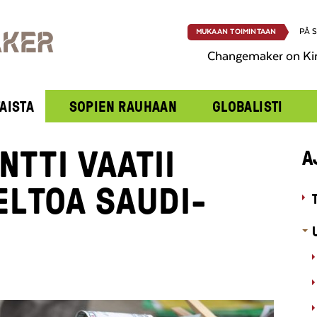
PÅ 
MUKAAN TOIMINTAAN
Changemaker on Ki
AISTA
SOPIEN RAUHAAN
GLOBALISTI
TTI VAATII
A
ELTOA SAUDI-