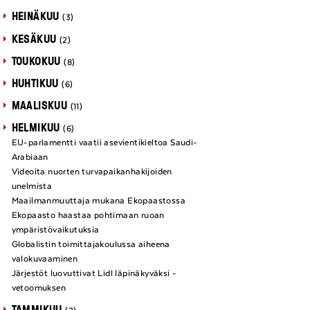
HEINÄKUU
(3)
KESÄKUU
(2)
TOUKOKUU
(8)
HUHTIKUU
(6)
MAALISKUU
(11)
HELMIKUU
(6)
EU-parlamentti vaatii asevientikieltoa Saudi-
Arabiaan
Videoita nuorten turvapaikanhakijoiden
unelmista
Maailmanmuuttaja mukana Ekopaastossa
Ekopaasto haastaa pohtimaan ruoan
ympäristövaikutuksia
Globalistin toimittajakoulussa aiheena
valokuvaaminen
Järjestöt luovuttivat Lidl läpinäkyväksi -
vetoomuksen
TAMMIKUU