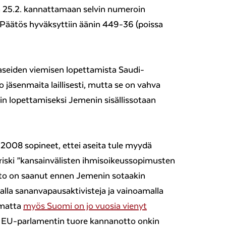
a 25.2. kannattamaan selvin numeroin
 Päätös hyväksyttiin äänin 449-36 (poissa
seiden viemisen lopettamista Saudi-
o jäsenmaita laillisesti, mutta se on vahva
n lopettamiseksi Jemenin sisällissotaan
 2008 sopineet, ettei aseita tule myydä
eä riski ”kansainvälisten ihmisoikeussopimusten
hto on saanut ennen Jemenin sotaakin
lla sananvapausaktivisteja ja vainoamalla
imatta
myös Suomi on jo vuosia vienyt
. EU-parlamentin tuore kannanotto onkin