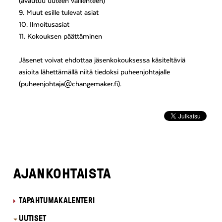
(avautuu uuteen välilehteen)
9. Muut esille tulevat asiat
10. Ilmoitusasiat
11. Kokouksen päättäminen
Jäsenet voivat ehdottaa jäsenkokouksessa käsiteltäviä
asioita lähettämällä niitä tiedoksi puheenjohtajalle
(puheenjohtaja@changemaker.fi).
AJANKOHTAISTA
TAPAHTUMAKALENTERI
UUTISET