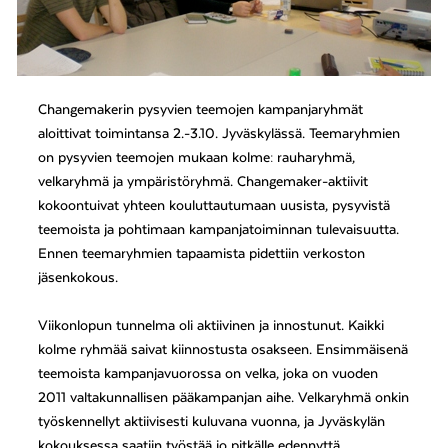
Changemakerin pysyvien teemojen kampanjaryhmät
aloittivat toimintansa 2.-3.10. Jyväskylässä. Teemaryhmien
on pysyvien teemojen mukaan kolme: rauharyhmä,
velkaryhmä ja ympäristöryhmä. Changemaker-aktiivit
kokoontuivat yhteen kouluttautumaan uusista, pysyvistä
teemoista ja pohtimaan kampanjatoiminnan tulevaisuutta.
Ennen teemaryhmien tapaamista pidettiin verkoston
jäsenkokous.
Viikonlopun tunnelma oli aktiivinen ja innostunut. Kaikki
kolme ryhmää saivat kiinnostusta osakseen. Ensimmäisenä
teemoista kampanjavuorossa on velka, joka on vuoden
2011 valtakunnallisen pääkampanjan aihe. Velkaryhmä onkin
työskennellyt aktiivisesti kuluvana vuonna, ja Jyväskylän
kokouksessa saatiin työstää jo pitkälle edennyttä