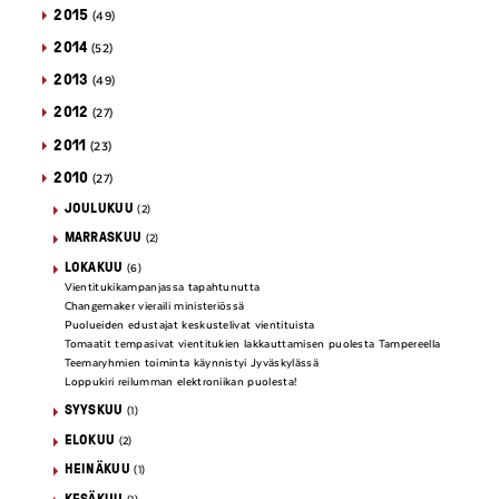
2015
(49)
2014
(52)
2013
(49)
2012
(27)
2011
(23)
2010
(27)
JOULUKUU
(2)
MARRASKUU
(2)
LOKAKUU
(6)
Vientitukikampanjassa tapahtunutta
Changemaker vieraili ministeriössä
Puolueiden edustajat keskustelivat vientituista
Tomaatit tempasivat vientitukien lakkauttamisen puolesta Tampereella
Teemaryhmien toiminta käynnistyi Jyväskylässä
Loppukiri reilumman elektroniikan puolesta!
SYYSKUU
(1)
ELOKUU
(2)
HEINÄKUU
(1)
KESÄKUU