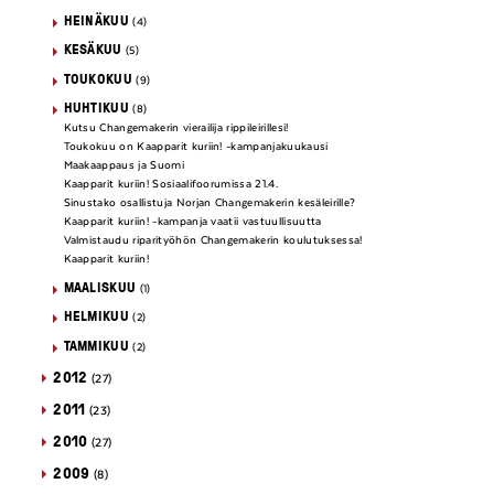
HEINÄKUU
(4)
KESÄKUU
(5)
TOUKOKUU
(9)
HUHTIKUU
(8)
Kutsu Changemakerin vierailija rippileirillesi!
Toukokuu on Kaapparit kuriin! -kampanjakuukausi
Maakaappaus ja Suomi
Kaapparit kuriin! Sosiaalifoorumissa 21.4.
Sinustako osallistuja Norjan Changemakerin kesäleirille?
Kaapparit kuriin! -kampanja vaatii vastuullisuutta
Valmistaudu riparityöhön Changemakerin koulutuksessa!
Kaapparit kuriin!
MAALISKUU
(1)
HELMIKUU
(2)
TAMMIKUU
(2)
2012
(27)
2011
(23)
2010
(27)
2009
(8)