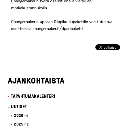
Changemakerin työtä osallistumalla vierailijan
matkakustannuksiin.
Changemakerin upeaan Rippikoulupakettiin voit tutustua
osoitteessa changemaker.fi/riparipaketti.
AJANKOHTAISTA
TAPAHTUMAKALENTERI
UUTISET
2026
(7)
2025
(15)