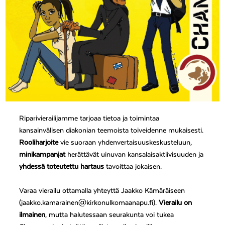
Riparivierailijamme tarjoaa tietoa ja toimintaa
kansainvälisen diakonian teemoista toiveidenne mukaisesti.
Rooliharjoite
vie suoraan yhdenvertaisuuskeskusteluun,
minikampanjat
herättävät uinuvan kansalaisaktiivisuuden ja
yhdessä toteutettu hartaus
tavoittaa jokaisen.
Varaa vierailu ottamalla yhteyttä Jaakko Kämäräiseen
(jaakko.kamarainen@kirkonulkomaanapu.fi).
Vierailu on
ilmainen
, mutta halutessaan seurakunta voi tukea