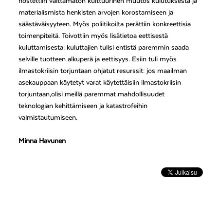
nostettiin välttämätön kulttuurinen muutos kulutuksesta ja
materialismista henkisten arvojen korostamiseen ja
säästäväisyyteen. Myös poliitikoilta perättiin konkreettisia
toimenpiteitä. Toivottiin myös lisätietoa eettisestä
kuluttamisesta: kuluttajien tulisi entistä paremmin saada
selville tuotteen alkuperä ja eettisyys. Esiin tuli myös
ilmastokriisin torjuntaan ohjatut resurssit: jos maailman
asekauppaan käytetyt varat käytettäisiin ilmastokriisin
torjuntaan,olisi meillä paremmat mahdollisuudet
teknologian kehittämiseen ja katastrofeihin
valmistautumiseen.
Minna Havunen