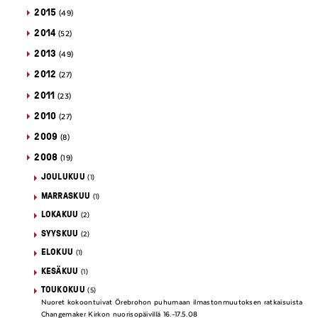
2015
(49)
2014
(52)
2013
(49)
2012
(27)
2011
(23)
2010
(27)
2009
(8)
2008
(19)
JOULUKUU
(1)
MARRASKUU
(1)
LOKAKUU
(2)
SYYSKUU
(2)
ELOKUU
(1)
KESÄKUU
(1)
TOUKOKUU
(5)
Nuoret kokoontuivat Örebrohon puhumaan ilmastonmuutoksen ratkaisuista
Changemaker Kirkon nuorisopäivillä 16.-17.5.08