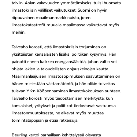
talviin. Asian vakavuuden ymmärtämiseksi tulisi huomata
ilmastokriisin välilliset vaikutukset: Suomi on hyvin
riippuvainen maailmanmarkkinoista, joten
ilmastokatastrofit muualla maailmassa vaikuttavat myös
meihin.
Taiveaho korosti, että ilmastokriisin torjuminen on
yksittäisten kansalaisten lisäksi politiikan kysymys. Hän
painotti ennen kaikkea energiansäästöä, johon valtio voi
ohjata lakien ja taloudellisten ohjauskeinojen kautta.
Maailmanlaajuisen ilmastosopimuksen saavuttaminen on
hänen mielestään välttämätöntä, ja hän olikin toiveikas
tulevan YK:n Kööpenhaminan ilmastokokouksen suhteen.
Taiveaho korosti myös tiedostamisen merkitystä: kun
kansalaiset, yritykset ja poliitikot tiedostavat vastuunsa
ilmastonmuutoksesta, he alkavat myös muuttaa
toimintatapojaan ja etsiä ratkaisuja.
Beurling kertoi parhaillaan kehittelyssä olevasta