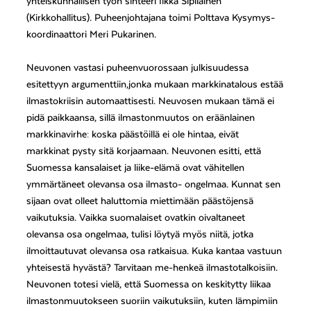
yhteiskunnallisen työn sihteeri Ilkka Sipiläinen
(Kirkkohallitus). Puheenjohtajana toimi Polttava Kysymys-
koordinaattori Meri Pukarinen.
Neuvonen vastasi puheenvuorossaan julkisuudessa
esitettyyn argumenttiin,jonka mukaan markkinatalous estää
ilmastokriisin automaattisesti. Neuvosen mukaan tämä ei
pidä paikkaansa, sillä ilmastonmuutos on eräänlainen
markkinavirhe: koska päästöillä ei ole hintaa, eivät
markkinat pysty sitä korjaamaan. Neuvonen esitti, että
Suomessa kansalaiset ja liike-elämä ovat vähitellen
ymmärtäneet olevansa osa ilmasto- ongelmaa. Kunnat sen
sijaan ovat olleet haluttomia miettimään päästöjensä
vaikutuksia. Vaikka suomalaiset ovatkin oivaltaneet
olevansa osa ongelmaa, tulisi löytyä myös niitä, jotka
ilmoittautuvat olevansa osa ratkaisua. Kuka kantaa vastuun
yhteisestä hyvästä? Tarvitaan me-henkeä ilmastotalkoisiin.
Neuvonen totesi vielä, että Suomessa on keskitytty liikaa
ilmastonmuutokseen suoriin vaikutuksiin, kuten lämpimiin