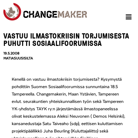
VASTUU ILMASTOKRIISIN TORJUMISESTA
PUHUTTI SOSIAALIFOORUMISSA
19.5.2008
MATIASUUSISILTA
Kenellä on vastuu ilmastokriisin torjumisesta? Kysymystä
pohdittiin Suomen Sosiaalifoorumissa sunnuntaina 18.5
Tampereella. Changemakerin, Maan Ystävien, Tampereen
evlut. seurakuntien yhteiskunnallisen työn sekä Tampereen
YK-yhdistys TAYK ry:n järjestämässä ilmastopaneelissa
olivat keskustelemassa Aleksi Neuvonen ( Demos Helsinki),
kansanedustaja Satu Taiveaho (sdp), eettisen kuluttamisen
projektipäällikkö Juha Beurling (Kuluttajaliitto) sekä