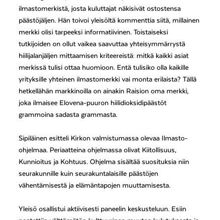
ilmastomerkistä, josta kuluttajat näkisivät ostostensa
päästöjäljen. Hän toivoi yleisöltä kommenttia siitä, millainen
merkki olisi tarpeeksi informatiivinen. Toistaiseksi
tutkijoiden on ollut vaikea saavuttaa yhteisymmärrystä
hiilijalanjäljen mittaamisen kriteereistä: mitkä kaikki asiat
merkissä tulisi ottaa huomioon. Entä tulisiko olla kaikille
yrityksille yhteinen ilmastomerkki vai monta erilaista? Tällä
hetkellähän markkinoilla on ainakin Raision oma merkki,
joka ilmaisee Elovena-puuron hiilidioksidipäästöt
grammoina sadasta grammasta.
Sipiläinen esitteli Kirkon valmistumassa olevaa Ilmasto-
ohjelmaa. Periaatteina ohjelmassa olivat Kiitollisuus,
Kunnioitus ja Kohtuus. Ohjelma sisältää suosituksia niin
seurakunnille kuin seurakuntalaisille päästöjen
vähentämisestä ja elämäntapojen muuttamisesta.
Yleisö osallistui aktiivisesti paneelin keskusteluun. Esiin