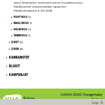
Vastuu ilmastokriisin torjumisesta puhutti Sosiaalifoorumissa
Paikallisryhmien yhteyshenkilöiden tapaaminen
Paikallisryhmäkiertue 8.-10.5.2008
HUHTIKUU
(2)
MAALISKUU
(1)
HELMIKUU
(2)
TAMMIKUU
(1)
2007
(5)
2006
(9)
KANNANOTOT
BLOGIT
KAMPANJAT
©2004-2020 Changemaker
Finland
Sulje
Eteläranta 8 / PL 210, 00131